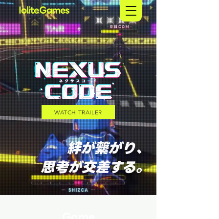
IoliteGames
WATCH TRAILER
絆が繋がり、
​思考が交差する。
Game